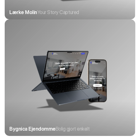
Lærke Molin
Your Story Captured 
Bygnica Ejendomme
Bolig gjort enkelt