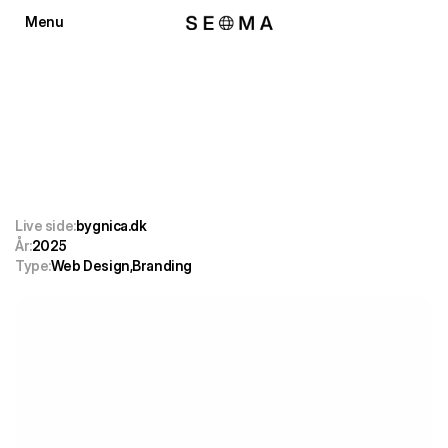
Menu
Luk
Bygnica
Ejendomme
Bolig
gjort
enkelt
Live side:
bygnica.dk
År:
2025
Type:
Web Design
,
Branding