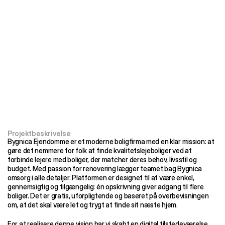
Projektbeskrivelse
Bygnica Ejendomme er et moderne boligfirma med en klar mission: at 
gøre det nemmere for folk at finde kvalitetslejeboliger ved at 
forbinde lejere med boliger, der matcher deres behov, livsstil og 
budget. Med passion for renovering lægger teamet bag Bygnica 
omsorg i alle detaljer. Platformen er designet til at være enkel, 
gennemsigtig og tilgængelig: én opskrivning giver adgang til flere 
boliger. Det er gratis, uforpligtende og baseret på overbevisningen 
om, at det skal være let og trygt at finde sit næste hjem.
For at realisere denne vision har vi skabt en digital tilstedeværelse, 