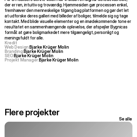
der er ren, intuitiv og troværdig. Hjemmesiden gør processen enkel, 
fremhæver den menneskelige tilgang bag platformen og gør det let 
at udforske deres galleri med billeder af boliger, tilmelde sig og tage 
kontakt. Med blide visuelle elementer og en imødekommende tone er 
resultatet en sammenhængende oplevelse, der afspejler Bygnicas 
formål: at gøre boligmarkedet mere tilgængeligt, personligt og 
meningsfuldt for alle.
Kredit
Web Design
:
Bjarke Krüger Molin
Branding
:
Bjarke Krüger Molin
SEO
:
Bjarke Krüger Molin
Projekt Manager
:
Bjarke Krüger Molin
Flere projekter
Se alle